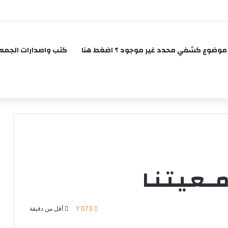
موضوع كشفي محدد غير موجود ؟ اضغط هنا
كتب واصدارات الجمع
عـيـتـنـا
1٬073
أقل من دقيقة