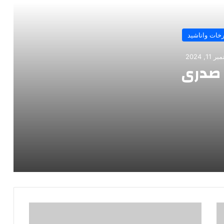
خات واناشيد
11, 2024
ا صدري