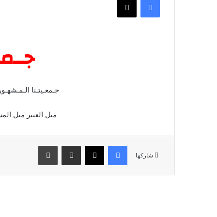
جــمــ
جـمعـيتـنا الـمـش
متل العنبر متل 
فيسبوك
‫X
مشاركة عبر البريد
طباعة
شاركها
أق