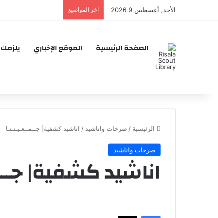
الأحد, أغسطس 9 2026
اخر المواضيع
الصفحة الرئيسية
الموقع الإخباري
يلزمك 
الرئيسية
/
صرخات واناشيد
/
اناشيد كشفية| جــمــعـيـتـنـا
صرخات واناشيد
اناشيد كشفية| جــمــ
فيسبوك
‫X