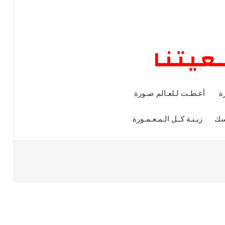
عـيـتـنـا
هـورة
أعـطـت لـلعـالم صـورة
المسك
زيـنـة كــل الـمـعـمـورة
رأ التالي