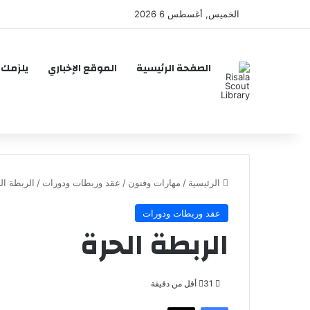
الخميس, أغسطس 6 2026
الصفحة الرئيسية
الموقع الإخباري
يلزمك 
الرئيسية
/
مهارات وفنون
/
عقد وربطات ودورات
/
الربطة ال
عقد وربطات ودورات
الربطة الحرة
31
أقل من دقيقة
فيسبوك
‫X