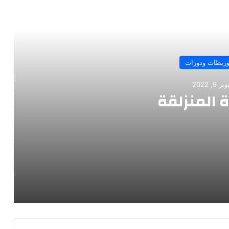
رأ التالي
وربطات ودورات
ر 9, 2022
 المنزلقة