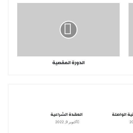
ا
ل
د
و
ر
ة
ا
ل
م
الدورة المقصية
ق
ص
ي
ة
ية الواصلة
العقدة الشراعية
أكتوبر 9, 2022