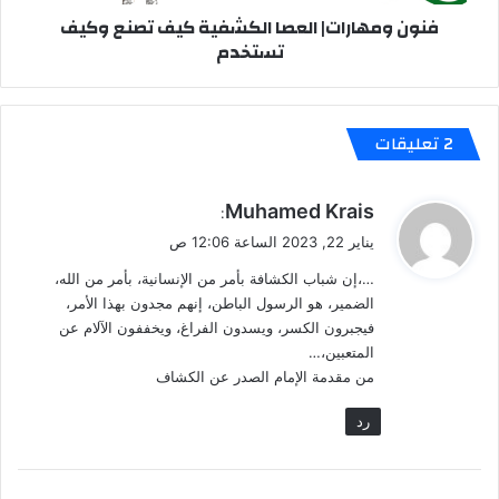
فنون ومهارات| العصا الكشفية كيف تصنع وكيف
تستخدم
‫2 تعليقات
ي
Muhamed Krais
:
ق
يناير 22, 2023 الساعة 12:06 ص
و
…،إن شباب الكشافة بأمر من الإنسانية، بأمر من الله،
ل
الضمير، هو الرسول الباطن، إنهم مجدون بهذا الأمر،
فيجبرون الكسر، ويسدون الفراغ، ويخففون الآلام عن
المتعبين،…
من مقدمة الإمام الصدر عن الكشاف
رد