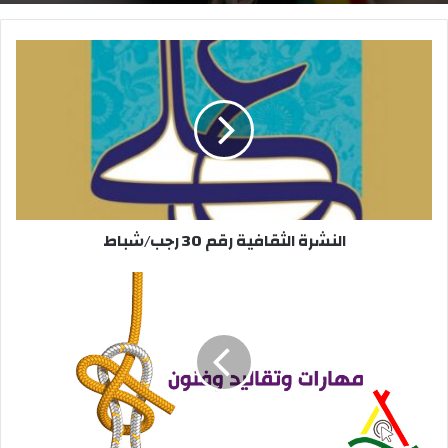
النشرة
الثقافية
رقم
30
رجب/
شباط
النشرة الثقافية رقم 30 رجب/شباط
فنون
ومهارات|
العصا
الكشفية
كيف
تصنع
وكيف
تستخدم