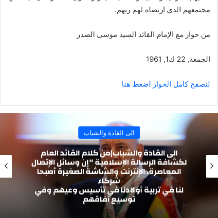
مجتمعهم الذي ارتضاه لهم ربهم.
من حوار مع الإمام القائد السيد موسى الصدر
الجمعة, 22 ك1, 1961
لتصفح كامل الحوار اضغط هنا
الى القادة والشباب
الى القادة والشباب|من كلام القائد العام
لكشافة الرسالة الإسلامية “إن وسائل الإتصال
المعاصرة، الإنترنت والشاشة الصغيرة أصبحا
شركاء
لنا في تربية أولادنا في تأسيس وعيهم وفي
توسيع آفاقهم