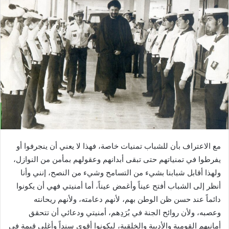
مع الاعتراف بأن للشباب تمنيات خاصة، فهذا لا يعني أن ينجرفوا أو
يفرطوا في تمنياتهم حتى تبقى أبدانهم وعقولهم بمأمن من النوازل،
ولهذا أقابل شبابنا بشيء من التسامح وشيء من النصح، إنني وأنا
أنظر إلى الشباب أفتح عيناً وأغمض عيناً، أما أمنيتي فهي أن يكونوا
دائماً عند حسن ظن الوطن بهم، لأنهم دعامته، ولأنهم ريحانته
وعصبه، ولأن روائح الجنة في بُرَدِهم، أمنيتي ودعائي أن تتحقق
أمانيهم القومية والأدبية والخلقية، ليكونوا أقوى سنداً وأغلى قيمة في