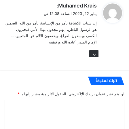
ي
Muhamed Krais
:
ق
يناير 22, 2023 الساعة 12:08 ص
و
إن شباب الكشافة بأمر من الإنسانية، بأمر من الله، الضمير،
ل
هو الرسول الباطن، إنهم مجدون بهذا الأمر، فيجبرون
الكسر، ويسدون الفراغ، ويخففون الآلام عن المتعبين،…
الإمام الصدر أعاده الله ورفيقيه
رد
اترك تعليقاً
لن يتم نشر عنوان بريدك الإلكتروني.
الحقول الإلزامية مشار إليها بـ
*
ا
ل
ت