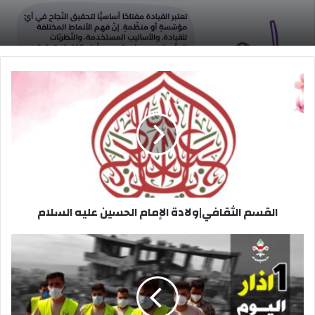
القسم
الثقافي|
ولادة
الإمام
الحسين
عليه
السلام
القسم الثقافي|ولادة الإمام الحسين عليه السلام
تعرف
على
اليوم
العالمي
للدفاع
المدني