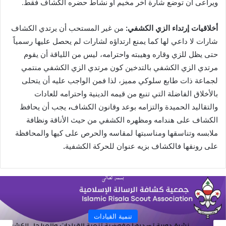
ويراعى أن توضع شارة اخر مخيم أو نشاط حضره الكشاف فقط.
أخلاقيات إرتداء الزي الكشفي:
من غير المستحب أن يرتدي الكشاف
شارات لا داعي لها كما يمنع ارتداؤه لشارات لم يحصل عليها رسمياً
حتى يظل للزي وقاره وهيبته واحترامه، ليس من اللياقة أن يقوم
مرتدي الزي الكشفي بالتدخين
كون مرتدي الزي الكشفي منتمي
لجماعة ذات طابع سلوكي مميز، لذا فمن الواجب عليه أن يتحلى
بالأخلاق الفاضلة التي تنبع من قيمه الدينية واحترامه للعادات
والتقاليد الحميدة والتزامه بوعد وقانون الكشاف
،
يجب أن يحافظ
الكشاف على هندامه ومظهره الكشفي من حيث الأناقة ونظافة
ملابسه وتناسقها ومناسبتها لمقاسه والحرص على كيها والمحافظة
على رونقها فالكشاف بزيه عنوان للحركة الكشفية
.
تنمية القيادات