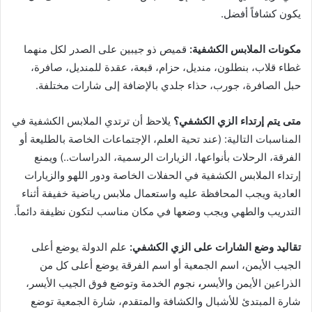
يكون كشافاً أفضل.
مكونات الملابس الكشفية:
قميص ذو جيبين على الصدر لكل منهما
غطاء قلاب، بنطلون، منديل، حزام، قبعة، عقدة للمنديل، صافرة،
حبل الصافرة، جورب، حذاء جلدي بالإضافة إلى شارات مختلفة.
متى يتم إرتداء الزي الكشفي؟
يلاحظ أن ترتدي الملابس الكشفية في
المناسبات التالية: (عند تحية العلم، الإجتماعات الخاصة بالطليعة أو
الفرقة، الرحلات بأنواعها، الزيارات الرسمية، الدراسات..) ويمنع
إرتداء الملابس الكشفية في الحفلات الخاصة ودور اللهو والزيارات
العادية ويجب المحافظة عليه واستعمال ملابس رياضية خفيفة أثناء
التدريب والطهي ويجب وضعها في مكان مناسب لتكون نظيفة دائماً.
تقاليد وضع الشارات على الزي الكشفي:
علم الدولة يوضع أعلى
الجيب الأيمن،
اسم الجمعية أو اسم الفرقة يوضع أعلى كل من
الذراعين الأيمن والأيسر
،
نجوم الخدمة وتوضع فوق الجيب الأيسر،
شارة المبتدئ للأشبال والكشافة والمتقدم، شارة الجمعية توضع